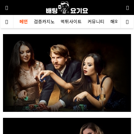
메인
검증카지노
먹튀사이트
커뮤니티
해외소식
Previous
Next
Previous
Next