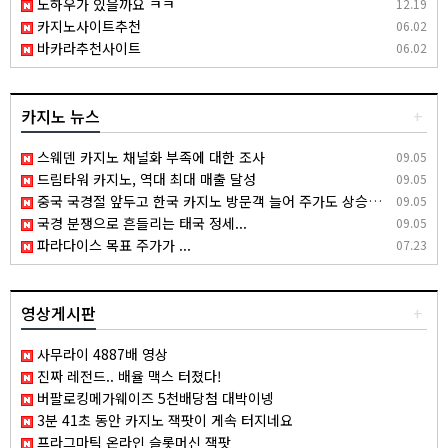
노하우가 있을까요 ㅋㅋ
12.19
카지노사이트추천
06.02
바카라추천사이트
06.02
카지노 뉴스
+
스웨덴 카지노 채널화 부족에 대한 조사
09.05
드림타워 카지노, 역대 최대 매출 달성
09.05
중국 국경절 앞두고 한국 카지노 방문객 늘어 주가도 상승세 ...
09.05
국경 분쟁으로 흔들리는 태국 정세...
09.05
파라다이스 목표 주가가 ...
07.23
영상게시판
+
사무라이 4887배 영상
진짜 레전드.. 배율 맥스 터졌다!
버팔로킹메가웨이즈 5천배당첨 대박이넹
3분 41초 동안 카지노 잭팟이 게속 터지네요
프라그마틱 온라인 슬롯머신 잭팟